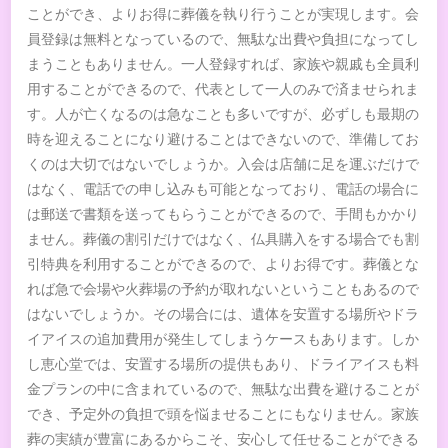
ことができ、よりお得に葬儀を執り行うことが実現します。会
員登録は無料となっているので、無駄な出費や負担になってし
まうこともありません。一人登録すれば、家族や親戚も全員利
用することができるので、代表として一人のみで済ませられま
す。人が亡くなるのは急なことも多いですが、必ずしも最期の
時を迎えることになり避けることはできないので、準備してお
くのは大切ではないでしょうか。入会は店舗に足を運ぶだけで
はなく、電話での申し込みも可能となっており、電話の場合に
は郵送で書類を送ってもらうことができるので、手間もかかり
ません。葬儀の割引だけではなく、仏具購入をする場合でも割
引特典を利用することができるので、よりお得です。葬儀とな
れば急で会場や火葬場の予約が取れないということもあるので
はないでしょうか。その場合には、遺体を安置する場所やドラ
イアイスの追加費用が発生してしまうケースもあります。しか
し恵心堂では、安置する場所の提供もあり、ドライアイスも料
金プランの中に含まれているので、無駄な出費を避けることが
でき、予定外の負担で頭を悩ませることにもなりません。家族
葬の実績が豊富にあるからこそ、安心して任せることができる