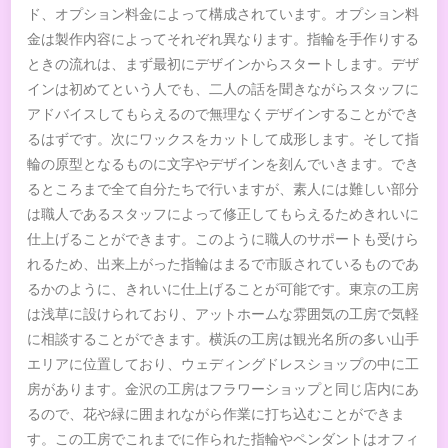
ド、オプション料金によって構成されています。オプション料
金は製作内容によってそれぞれ異なります。指輪を手作りする
ときの流れは、まず最初にデザインからスタートします。デザ
インは初めてという人でも、二人の話を聞きながらスタッフに
アドバイスしてもらえるので無理なくデザインすることができ
るはずです。次にワックスをカットして成形します。そして指
輪の原型となるものに文字やデザインを刻んでいきます。でき
るところまで全て自分たちで行いますが、素人には難しい部分
は職人であるスタッフによって修正してもらえるためきれいに
仕上げることができます。このように職人のサポートも受けら
れるため、出来上がった指輪はまるで市販されているものであ
るかのように、きれいに仕上げることが可能です。東京の工房
は浅草に設けられており、アットホームな雰囲気の工房で気軽
に相談することができます。横浜の工房は観光名所の多い山手
エリアに位置しており、ウェディングドレスショップの中に工
房があります。金沢の工房はフラワーショップと同じ店内にあ
るので、花や緑に囲まれながら作業に打ち込むことができま
す。この工房でこれまでに作られた指輪やペンダントはオフィ