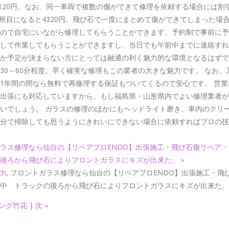
5120円。なお、同一車両で複数の傷ができて修理を依頼する場合には割
3ヵ所目になると4320円。飛び石で一度にまとめて傷ができてしまった場
ので自宅にいながら修理してもらうことができます。予約制で事前に予
して作業してもらうことができますし、当日でも午前中までに連絡すれ
か予定が決まらない方にとっては融通の利く魅力的な環境となるはずで
30～60分程度。早く確実な修理もこの業者の大きな魅力です。 なお
1年間の間なら無料で再修理する保証もついてくるので安心です。 営
出張にも対応していますから、もし福島県・山形県内でよい修理業者が
いでしょう。 ガラスの修理のほかにもヘッドライト磨き、車内のクリ
分で掃除しても思うようにきれいにできない場合に依頼すればプロの技
ラス修理なら仙台の【リペアプロENDO】出張施工・飛び石傷リペア
後ろから飛び石によりフロントガラスにキズが出来た。
＞
ch
, フロントガラス修理なら仙台の【リペアプロENDO】出張施工・飛
中 トラックの後ろから飛び石によりフロントガラスにキズが出来た。
グ竹花 | 次 »