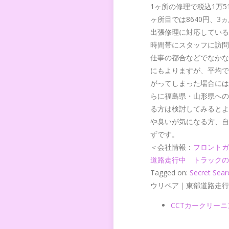
1ヶ所の修理で税込1万
ヶ所目では8640円、
出張修理に対応している
時間帯にスタッフに訪問
仕事の都合などでなかな
にもよりますが、平均で
がってしまった場合には
らに福島県・山形県への
る方は検討してみるとよ
や臭いが気になる方、自
ずです。
＜会社情報：
フロントガ
道路走行中 トラックの
Tagged on:
Secret Sear
ウリペア｜東部道路走行
CCTカークリーニン