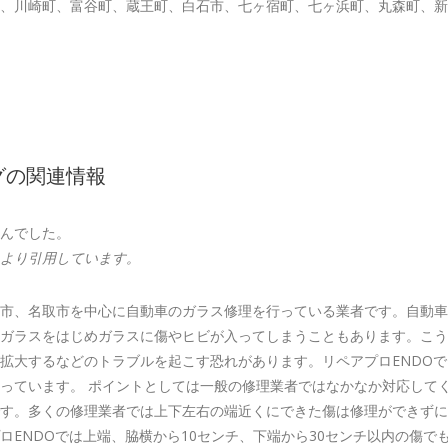
、川崎町、富谷町、蔵王町、白石市、七ヶ宿町、七ヶ浜町、丸森町、新
グの関連情報
んでした。
より引用しています。
市、名取市を中心に自動車のガラス修理を行っている業者です。自動車
ガラスをはじめガラスに傷やヒビが入ってしまうこともあります。こう
拡大するなどのトラブルを起こす恐れがあります。リペアプロENDO
っています。 ポイントとしては一般の修理業者ではなかなか対応して
す。多くの修理業者では上下左右の端近くにできた傷は修理ができずに
ロENDOでは上端、脇横から10センチ、下端から30センチ以内の傷で