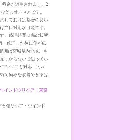
引料金が適用されます。2
合などにオススメです。
約しておけば都合の良い
ば当日対応が可能です。
す。修理時間は傷の状態
、万一修理した後に傷が広
業範囲は宮城県内全域、さ
見つからないで迷ってい
ーニングにも対応、汚れ
術で悩みを改善できるは
・ウインドウリペア｜東部
び石傷リペア・ウインド